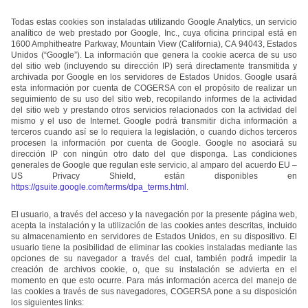
Todas estas cookies son instaladas utilizando Google Analytics, un servicio
analítico de web prestado por Google, Inc., cuya oficina principal está en
1600 Amphitheatre Parkway, Mountain View (California), CA 94043, Estados
Unidos (“Google”). La información que genera la cookie acerca de su uso
del sitio web (incluyendo su dirección IP) será directamente transmitida y
archivada por Google en los servidores de Estados Unidos. Google usará
esta información por cuenta de COGERSA con el propósito de realizar un
seguimiento de su uso del sitio web, recopilando informes de la actividad
del sitio web y prestando otros servicios relacionados con la actividad del
mismo y el uso de Internet. Google podrá transmitir dicha información a
terceros cuando así se lo requiera la legislación, o cuando dichos terceros
procesen la información por cuenta de Google. Google no asociará su
dirección IP con ningún otro dato del que disponga. Las condiciones
generales de Google que regulan este servicio, al amparo del acuerdo EU –
US Privacy Shield, están disponibles en
https://gsuite.google.com/terms/dpa_terms.html
.
El usuario, a través del acceso y la navegación por la presente página web,
acepta la instalación y la utilización de las cookies antes descritas, incluido
su almacenamiento en servidores de Estados Unidos, en su dispositivo. El
usuario tiene la posibilidad de eliminar las cookies instaladas mediante las
opciones de su navegador a través del cual, también podrá impedir la
creación de archivos cookie, o, que su instalación se advierta en el
momento en que esto ocurre. Para más información acerca del manejo de
las cookies a través de sus navegadores, COGERSA pone a su disposición
los siguientes links: