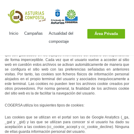
Política de Cookies
Inicio
Campañas
Actualidad del
Área Privada
COGERSA podrá utilizar cookies durante la navegación del usuario. Las
cookies son procedimientos automáticos de recogida de información relativa
compostaje
a las preferencias determinadas por un usuario durante su visita a un
determinado sitio web. Esta información se registra en pequeños archivos
que son guardados en los equipos informáticos del usuario correspondiente
de forma imperceptible. Cada vez que el usuario vuelve a acceder al sitio
web en cuestión estos archivos se activan automáticamente de manera que
se configura el sitio web con las preferencias señaladas en anteriores
visitas. Por tanto, las cookies son ficheros físicos de información personal
alojados en el propio terminal del usuario y asociados inequívocamente a
este terminal. Las cookies no pueden leer los archivos cookie creados por
otros proveedores. Por norma general, la finalidad de los archivos cookie
del sitio web es la de facilitar la navegación del usuario.
COGERSA utiliza los siguientes tipos de cookies:
Las cookies que se utilizan en el portal son las de Google Analytics (_ga,
_gat y _gid) y las que se utilizan para conocer si el usuario ha dado su
aceptación a las cookies (cc_cookie_accept y cc_cookie_decline). Ninguna
de ellas guarda información personal del usuario.