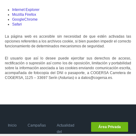
Internet Explorer
Mozilla Firefox
GoogleChrome
Safari
La página web es accesible sin necesidad de que estén activadas las
opciones referentes a los archivos cookie, si bien pueden impedir el correcto
funcionamiento de determinados mecanismos de seguridad.
El usuario que así lo desee puede ejercitar sus derechos de acceso,
rectificación o supresión así como los de oposición, limitación y portabilidad
sobre la información asociada a las cookies enviando comunicación escrita,
acompañada de fotocopia del DNI o pasaporte, a COGERSA Carretera de
COGERSA, 1125 – 33697 Serín (Asturias) o a
datos@cogersa.es
.
Inicio
Campañas
Actualidad
Área Privada
del