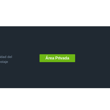
idad del
Área Privada
staje